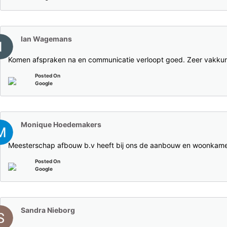
Ian Wagemans
Komen afspraken na en communicatie verloopt goed. Zeer vakkund
Posted On
Google
Monique Hoedemakers
Meesterschap afbouw b.v heeft bij ons de aanbouw en woonkamer 
Posted On
Google
Sandra Nieborg